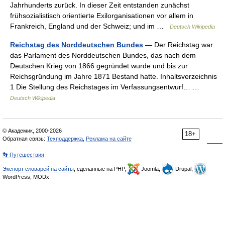
Jahrhunderts zurück. In dieser Zeit entstanden zunächst
frühsozialistisch orientierte Exilorganisationen vor allem in
Frankreich, England und der Schweiz; und im …
Deutsch Wikipedia
Reichstag des Norddeutschen Bundes
— Der Reichstag war
das Parlament des Norddeutschen Bundes, das nach dem
Deutschen Krieg von 1866 gegründet wurde und bis zur
Reichsgründung im Jahre 1871 Bestand hatte. Inhaltsverzeichnis
1 Die Stellung des Reichstages im Verfassungsentwurf… …
Deutsch Wikipedia
© Академик, 2000-2026
18+
Обратная связь:
Техподдержка
,
Реклама на сайте
👣 Путешествия
Экспорт словарей на сайты
, сделанные на PHP,
Joomla,
Drupal,
WordPress, MODx.