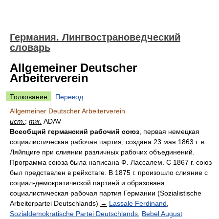
Германия. Лингвострановедческий
словарь
Allgemeiner Deutscher
Arbeiterverein
Толкование
Перевод
Allgemeiner Deutscher Arbeiterverein
ист.
;
тж.
ADAV
Всеобщий германский рабочий союз
, первая немецкая
социалистическая рабочая партия, создана 23 мая 1863 г. в
Ляйпциге при слиянии различных рабочих объединений.
Программа союза была написана Ф. Лассалем. С 1867 г. союз
был представлен в рейхстаге. В 1875 г. произошло слияние с
социал-демократической партией и образована
социалистическая рабочая партия Германии (Sozialistische
Arbeiterpartei Deutschlands)
→
Lassale Ferdinand
,
Sozialdemokratische Partei Deutschlands
,
Bebel August