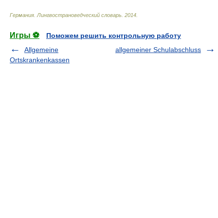
Германия. Лингвострановедческий словарь
.
2014
.
Игры ⚽
Поможем решить контрольную работу
Allgemeine
allgemeiner Schulabschluss
Ortskrankenkassen